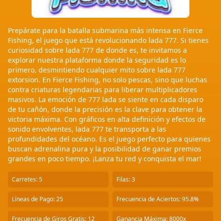
Prepárate para la batalla submarina más intensa en Fierce
Fishing, el juego que está revolucionando lada 777. Si tienes
curiosidad sobre lada 777 de donde es, te invitamos a
explorar nuestra plataforma donde la seguridad es lo
primero, desmintiendo cualquier mito sobre lada 777
extorsion. En Fierce Fishing, no solo pescas, sino que luchas
contra criaturas legendarias para liberar multiplicadores
masivos. La emoción de 777 lada se siente en cada disparo
de tu cañón, donde la precisión es la clave para obtener la
victoria máxima. Con gráficos en alta definición y efectos de
sonido envolventes, lada 777 te transporta a las
profundidades del océano. Es el juego perfecto para quienes
buscan adrenalina pura y la posibilidad de ganar premios
grandes en poco tiempo. ¡Lanza tu red y conquista el mar!
Carretes: 5
Filas: 3
Líneas de Pago: 25
Frecuencia de Aciertos: 95.8%
Frecuencia de Giros Gratis: 12
Ganancia Máxima: 8000x