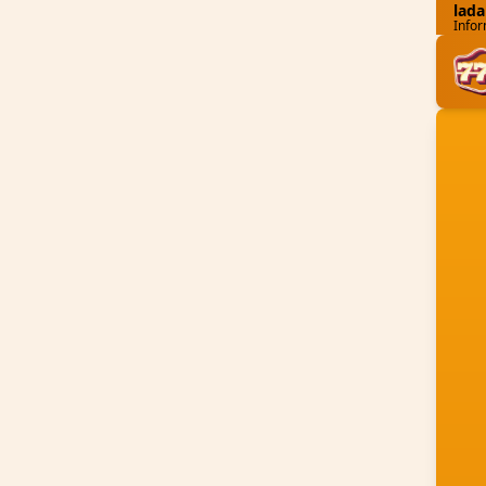
lada
Infor