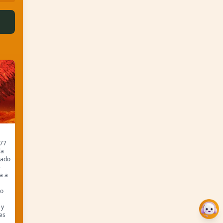
777
la
sado
e
ta a
so
 y
 es