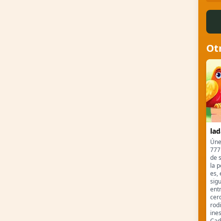
Ot
lad
Úne
777
de 
la 
es, 
sig
ent
cer
rod
ine
Cad